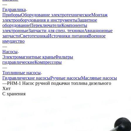
—
Гидравлика
Приборы
Оборудование электротехническое
Монтаж
электрооборудования и инструменты
Защитное
оборудование
Переключатели
Компоненты
электронные
Запчасти для спец. техники
Авиационные
запчасти
Светотехника
Источники питания
Военное
имущество
—
Насосы
Электромагнитные краны
Фильтры
гидравлические
Компрессоры
—
Топливные насосы
Гидравлические насосы
Ручные насосы
Масляные насосы
—
РНМ-1 Насос ручной подкачки топлива дизельного
Хит
С хранения