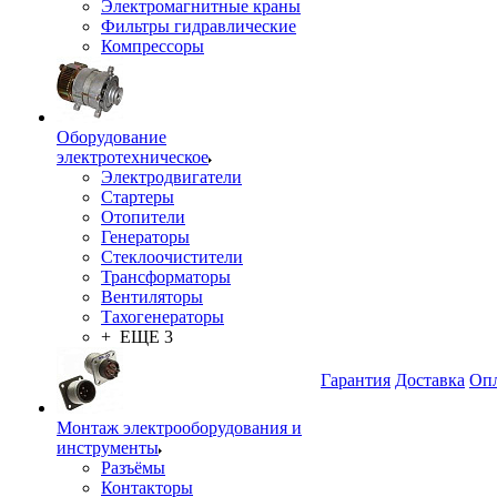
Электромагнитные краны
Фильтры гидравлические
Компрессоры
Оборудование
электротехническое
Электродвигатели
Стартеры
Отопители
Генераторы
Стеклоочистители
Трансформаторы
Вентиляторы
Тахогенераторы
+ ЕЩЕ 3
Гарантия
Доставка
Опл
Монтаж электрооборудования и
инструменты
Разъёмы
Контакторы