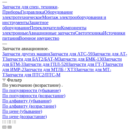
—
Запчасти для спец. техники
Приборы
Гидравлика
Оборудование
электротехническое
Монтаж электрооборудования и
инструменты
Защитное
оборудование
Переключатели
Компоненты
электронные
Авиационные запчасти
Светотехника
Источники
питания
Военное имущество
—
Запчасти авиационное
Запчасти других машин
Запчасти для АТС-59
Запчасти для АТ-
Т
Запчасти для БАТ2/БАТ-М
Запчасти для БМК-130
Запчасти
для БТМ-3
Запчасти для ГПЛ-520
Запчасти для ГТ-Т
Запчасти
для ИМР-2
Запчасти для МТЛБ / ХТЗ
Запчасти для МТ-
Т
Запчасти для ПТС2/ПТС-М
Фильтр
По умолчанию (возрастание)
По популярности (убывание)
По популярности (возрастание)
По алфавиту (убывание)
По алфавиту (возрастание)
По цене (убывание)
По цене (возрастание)