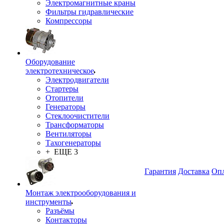
Электромагнитные краны
Фильтры гидравлические
Компрессоры
Оборудование
электротехническое
Электродвигатели
Стартеры
Отопители
Генераторы
Стеклоочистители
Трансформаторы
Вентиляторы
Тахогенераторы
+ ЕЩЕ 3
Гарантия
Доставка
Опл
Монтаж электрооборудования и
инструменты
Разъёмы
Контакторы