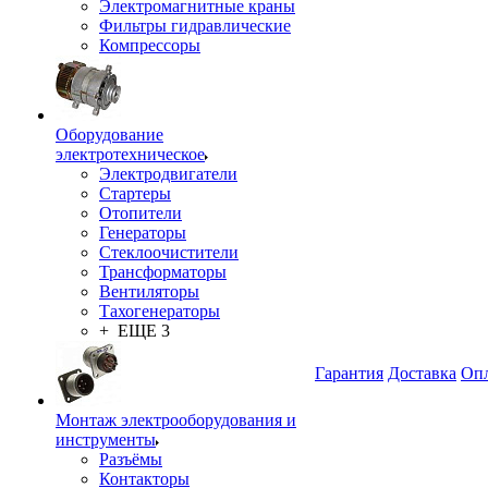
Электромагнитные краны
Фильтры гидравлические
Компрессоры
Оборудование
электротехническое
Электродвигатели
Стартеры
Отопители
Генераторы
Стеклоочистители
Трансформаторы
Вентиляторы
Тахогенераторы
+ ЕЩЕ 3
Гарантия
Доставка
Опл
Монтаж электрооборудования и
инструменты
Разъёмы
Контакторы