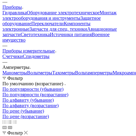
—
Приборы
Гидравлика
Оборудование электротехническое
Монтаж
электрооборудования и инструменты
Защитное
оборудование
Переключатели
Компоненты
электронные
Запчасти для спец. техники
Авиационные
запчасти
Светотехника
Источники питания
Военное
имущество
—
Приборы измерительные
Счетчики
Спидометры
—
Амперметры
Манометры
Вольтметры
Тахометры
Вольтамперметры
Микроамп
Фильтр
По умолчанию (возрастание)
По популярности (убывание)
По популярности (возрастание)
По алфавиту (убывание)
По алфавиту (возрастание)
По цене (убывание)
По цене (возрастание)
Фильтр