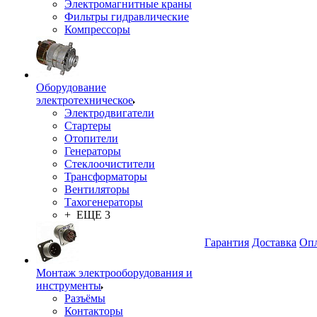
Электромагнитные краны
Фильтры гидравлические
Компрессоры
Оборудование
электротехническое
Электродвигатели
Стартеры
Отопители
Генераторы
Стеклоочистители
Трансформаторы
Вентиляторы
Тахогенераторы
+ ЕЩЕ 3
Гарантия
Доставка
Опл
Монтаж электрооборудования и
инструменты
Разъёмы
Контакторы