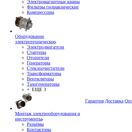
Электромагнитные краны
Фильтры гидравлические
Компрессоры
Оборудование
электротехническое
Электродвигатели
Стартеры
Отопители
Генераторы
Стеклоочистители
Трансформаторы
Вентиляторы
Тахогенераторы
+ ЕЩЕ 3
Гарантия
Доставка
Опл
Монтаж электрооборудования и
инструменты
Разъёмы
Контакторы