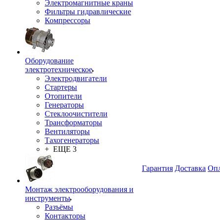
Электромагнитные краны
Фильтры гидравлические
Компрессоры
Оборудование
электротехническое
Электродвигатели
Стартеры
Отопители
Генераторы
Стеклоочистители
Трансформаторы
Вентиляторы
Тахогенераторы
+ ЕЩЕ 3
Гарантия
Доставка
Опл
Монтаж электрооборудования и
инструменты
Разъёмы
Контакторы