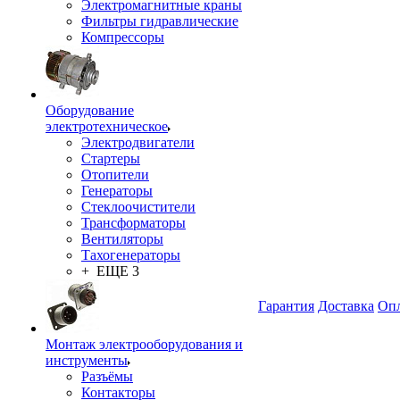
Электромагнитные краны
Фильтры гидравлические
Компрессоры
Оборудование
электротехническое
Электродвигатели
Стартеры
Отопители
Генераторы
Стеклоочистители
Трансформаторы
Вентиляторы
Тахогенераторы
+ ЕЩЕ 3
Гарантия
Доставка
Опл
Монтаж электрооборудования и
инструменты
Разъёмы
Контакторы