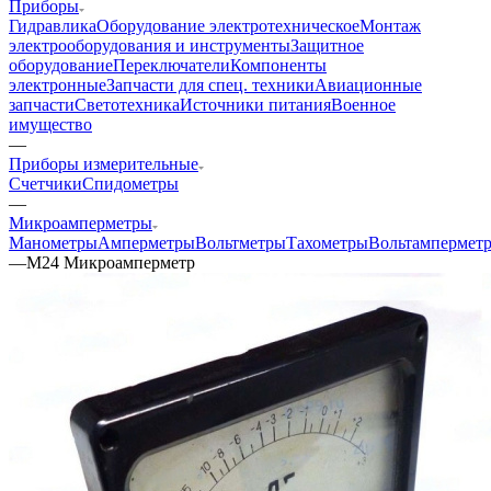
Приборы
Гидравлика
Оборудование электротехническое
Монтаж
электрооборудования и инструменты
Защитное
оборудование
Переключатели
Компоненты
электронные
Запчасти для спец. техники
Авиационные
запчасти
Светотехника
Источники питания
Военное
имущество
—
Приборы измерительные
Счетчики
Спидометры
—
Микроамперметры
Манометры
Амперметры
Вольтметры
Тахометры
Вольтампермет
—
М24 Микроамперметр