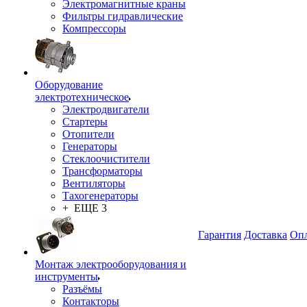
Электромагнитные краны
Фильтры гидравлические
Компрессоры
Оборудование
электротехническое
Электродвигатели
Стартеры
Отопители
Генераторы
Стеклоочистители
Трансформаторы
Вентиляторы
Тахогенераторы
+ ЕЩЕ 3
Гарантия
Доставка
Опл
Монтаж электрооборудования и
инструменты
Разъёмы
Контакторы