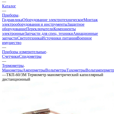
—
Каталог
—
Приборы
Гидравлика
Оборудование электротехническое
Монтаж
электрооборудования и инструменты
Защитное
оборудование
Переключатели
Компоненты
электронные
Запчасти для спец. техники
Авиационные
запчасти
Светотехника
Источники питания
Военное
имущество
—
Приборы измерительные
Счетчики
Спидометры
—
Термометры
Манометры
Амперметры
Вольтметры
Тахометры
Вольтампермет
—
ТКП-60/3М Термометр манометрический капиллярный
дистанционный