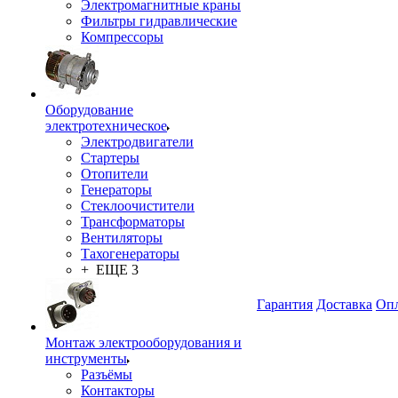
Электромагнитные краны
Фильтры гидравлические
Компрессоры
Оборудование
электротехническое
Электродвигатели
Стартеры
Отопители
Генераторы
Стеклоочистители
Трансформаторы
Вентиляторы
Тахогенераторы
+ ЕЩЕ 3
Гарантия
Доставка
Опл
Монтаж электрооборудования и
инструменты
Разъёмы
Контакторы